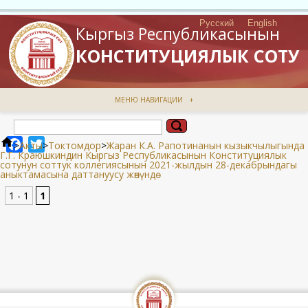
Русский
English
Кыргыз Республикасынын
КОНСТИТУЦИЯЛЫК СОТУ
МЕНЮ НАВИГАЦИИ
+
Facebook
Twitter
>
Акты
>
Токтомдор
>
Жаран К.А. Рапотинанын кызыкчылыгында
Г.Г. Краюшкиндин Кыргыз Республикасынын Конституциялык
сотунун соттук коллегиясынын 2021-жылдын 28-декабрындагы
аныктамасына даттануусу жөнүндө
1 - 1
1