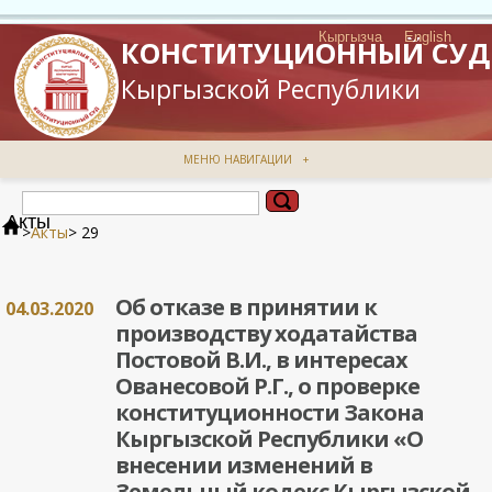
Кыргызча
English
КОНСТИТУЦИОННЫЙ СУД
Кыргызской Республики
МЕНЮ НАВИГАЦИИ
+
Акты
>
Акты
> 29
Об отказе в принятии к
04.03.2020
производству ходатайства
Постовой В.И., в интересах
Ованесовой Р.Г., о проверке
конституционности Закона
Кыргызской Республики «О
внесении изменений в
Земельный кодекс Кыргызской