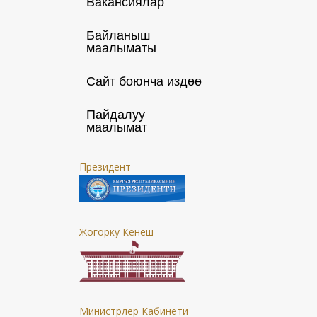
Вакансиялар
Байланыш
маалыматы
Сайт боюнча издөө
Пайдалуу
маалымат
Президент
Жогорку Кенеш
Министрлер Кабинети