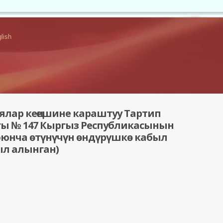
lish
ялар кеңешине караштуу Тартип
гы № 147 Кыргыз Республикасынын
юнча ѳтүнүчүн ѳндүрүшкѳ кабыл
ыл алынган)