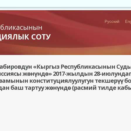
Русский
Eng
убликасынын
ЦИЯЛЫК СОТУ
Сабировдун «Кыргыз Республикасынын Судь
ссиясы жөнүндө» 2017-жылдын 28-июлунда
амынын конституциялуулугун текшерүү бо
дан баш тартуу жөнүндө (расмий тилде каб