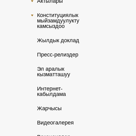
Актылары
+
Конституциялык
+
мыйзамдуулукту
камсыздоо
Жылдык доклад
Пресс-релиздер
Эл аралык
кызматташуу
Интернет-
кабылдама
Жарчысы
Видеогалерея