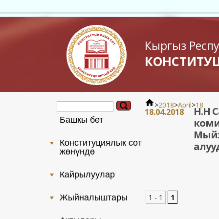
Кыргыз Респ
КОНСТИТУ
>
2018
>
April
>
18
Н.Н 
18.04.2018
Башкы бет
коми
Мыйз
Конституциялык сот
+
алуу
жөнүндө
Кайрылуулар
+
Жыйналыштары
1 - 1
1
+