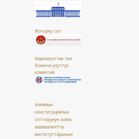
Жогорку сот
Мамлекеттик тил
боюнча улуттук
комиссия
Азиянын
конституциялык
сотторунун жана
эквиваленттүү
институттарынын